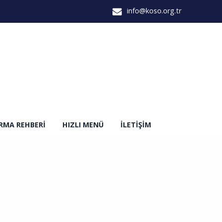
info@koso.org.tr
IRMA REHBERI
HIZLI MENÜ
İLETIŞIM