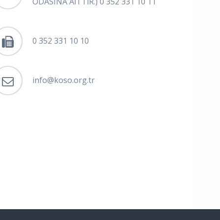
ODASINA AİTTİR.) 0 352 331 10 11
0 352 331 10 10
info@koso.org.tr