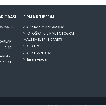
AR ODASI
FIRMA REHBERIM
63 /38060
OTO BAKIM SERVİSCİLİĞİ
FOTOĞRAFÇILIK VE FOTOĞRAF
MALZEMELERİ TİCARETİ
KARLARI
OTO LPG
1 10 10
OTO EKSPERTİZ
ARLARI
Hasarlı Araçlar
1 10 11