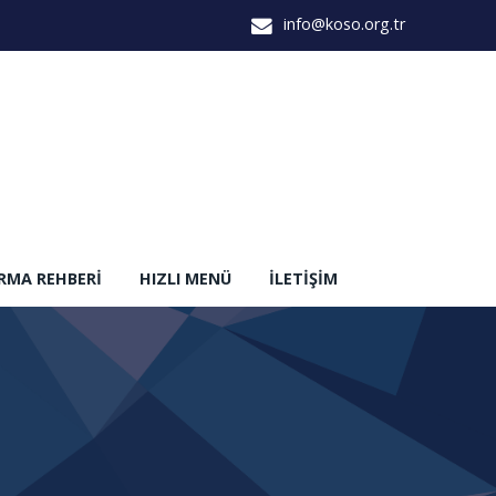
info@koso.org.tr
IRMA REHBERI
HIZLI MENÜ
İLETIŞIM