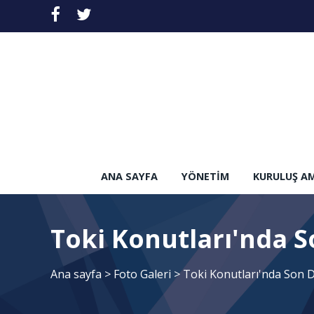
ANA SAYFA
YÖNETIM
KURULUŞ A
Toki Konutları'nda 
Ana sayfa
>
Foto Galeri
>
Toki Konutları'nda Son