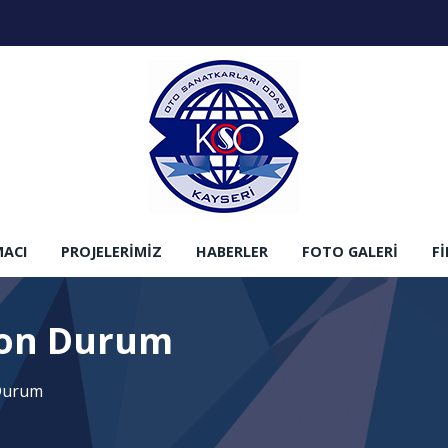
MACI
PROJELERIMIZ
HABERLER
FOTO GALERI
F
Son Durum
 Durum