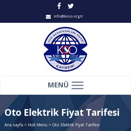
info@koso.org.tr
MENÜ
Oto Elektrik Fiyat Tarifesi
Ana sayfa
>
Hızlı Menü
>
Oto Elektrik Fiyat Tarifesi