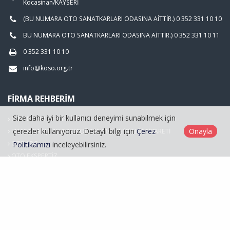
Kocasinan/KAYSERİ
(BU NUMARA OTO SANATKARLARI ODASINA AİTTİR.) 0 352 331 10 10
BU NUMARA OTO SANATKARLARI ODASINA AİTTİR.) 0 352 331 10 11
0 352 331 10 10
info@koso.org.tr
FIRMA REHBERIM
Size daha iyi bir kullanıcı deneyimi sunabilmek için
OTO BAKIM SERVİSCİLİĞİ
çerezler kullanıyoruz. Detaylı bilgi için
Çerez
Onayla
FOTOĞRAFÇILIK VE FOTOĞRAF MALZEMELERİ TİCARETİ
OTO LPG
Politikamızı
inceleyebilirsiniz.
OTO EKSPERTİZ
Hasarlı Araçlar