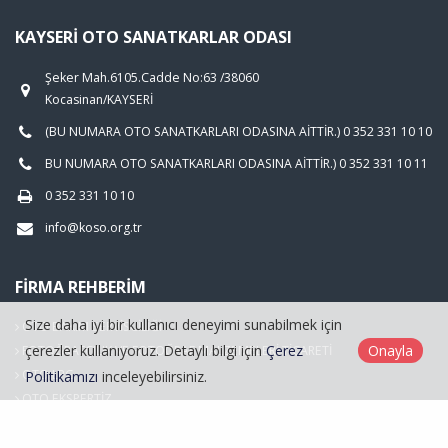
KAYSERI OTO SANATKARLAR ODASI
Şeker Mah.6105.Cadde No:63 /38060
Kocasinan/KAYSERİ
(BU NUMARA OTO SANATKARLARI ODASINA AİTTİR.) 0 352 331 10 10
BU NUMARA OTO SANATKARLARI ODASINA AİTTİR.) 0 352 331 10 11
0 352 331 10 10
info@koso.org.tr
FIRMA REHBERIM
Size daha iyi bir kullanıcı deneyimi sunabilmek için
OTO BAKIM SERVİSCİLİĞİ
çerezler kullanıyoruz. Detaylı bilgi için
Çerez
Onayla
FOTOĞRAFÇILIK VE FOTOĞRAF MALZEMELERİ TİCARETİ
OTO LPG
Politikamızı
inceleyebilirsiniz.
OTO EKSPERTİZ
Hasarlı Araçlar