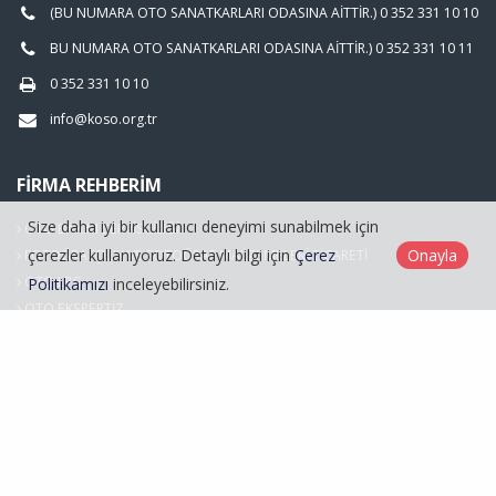
(BU NUMARA OTO SANATKARLARI ODASINA AİTTİR.) 0 352 331 10 10
BU NUMARA OTO SANATKARLARI ODASINA AİTTİR.) 0 352 331 10 11
0 352 331 10 10
info@koso.org.tr
FIRMA REHBERIM
Size daha iyi bir kullanıcı deneyimi sunabilmek için
OTO BAKIM SERVİSCİLİĞİ
çerezler kullanıyoruz. Detaylı bilgi için
Çerez
Onayla
FOTOĞRAFÇILIK VE FOTOĞRAF MALZEMELERİ TİCARETİ
OTO LPG
Politikamızı
inceleyebilirsiniz.
OTO EKSPERTİZ
Hasarlı Araçlar
Kayseri Oto Sanatkarlar Odası © 2026