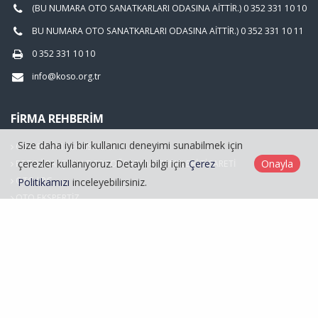
(BU NUMARA OTO SANATKARLARI ODASINA AİTTİR.) 0 352 331 10 10
BU NUMARA OTO SANATKARLARI ODASINA AİTTİR.) 0 352 331 10 11
0 352 331 10 10
info@koso.org.tr
FIRMA REHBERIM
Size daha iyi bir kullanıcı deneyimi sunabilmek için
OTO BAKIM SERVİSCİLİĞİ
çerezler kullanıyoruz. Detaylı bilgi için
Çerez
Onayla
FOTOĞRAFÇILIK VE FOTOĞRAF MALZEMELERİ TİCARETİ
OTO LPG
Politikamızı
inceleyebilirsiniz.
OTO EKSPERTİZ
Hasarlı Araçlar
Kayseri Oto Sanatkarlar Odası © 2026