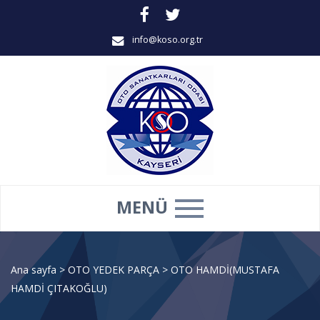
info@koso.org.tr
MENÜ
Ana sayfa
>
OTO YEDEK PARÇA
>
OTO HAMDİ(MUSTAFA
HAMDİ ÇITAKOĞLU)