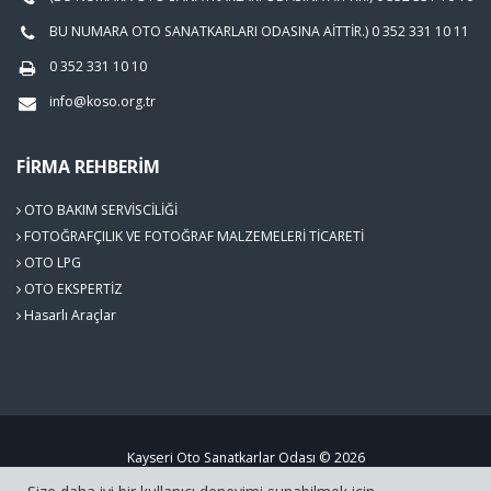
BU NUMARA OTO SANATKARLARI ODASINA AİTTİR.) 0 352 331 10 11
0 352 331 10 10
info@koso.org.tr
FIRMA REHBERIM
OTO BAKIM SERVİSCİLİĞİ
FOTOĞRAFÇILIK VE FOTOĞRAF MALZEMELERİ TİCARETİ
OTO LPG
OTO EKSPERTİZ
Hasarlı Araçlar
Kayseri Oto Sanatkarlar Odası © 2026