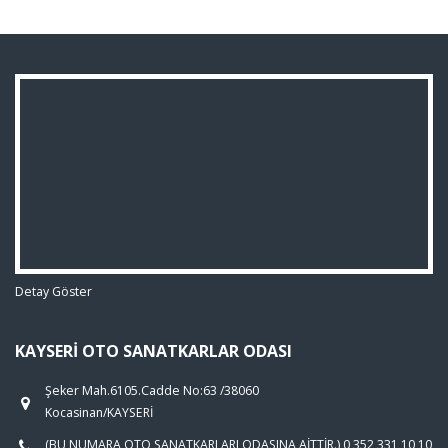
Detay Göster
KAYSERI OTO SANATKARLAR ODASI
Şeker Mah.6105.Cadde No:63 /38060
Kocasinan/KAYSERİ
(BU NUMARA OTO SANATKARLARI ODASINA AİTTİR.) 0 352 331 10 10