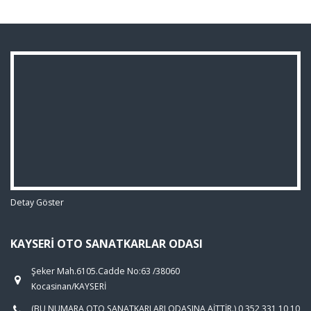
Detay Göster
KAYSERI OTO SANATKARLAR ODASI
Şeker Mah.6105.Cadde No:63 /38060
Kocasinan/KAYSERİ
(BU NUMARA OTO SANATKARLARI ODASINA AİTTİR.) 0 352 331 10 10