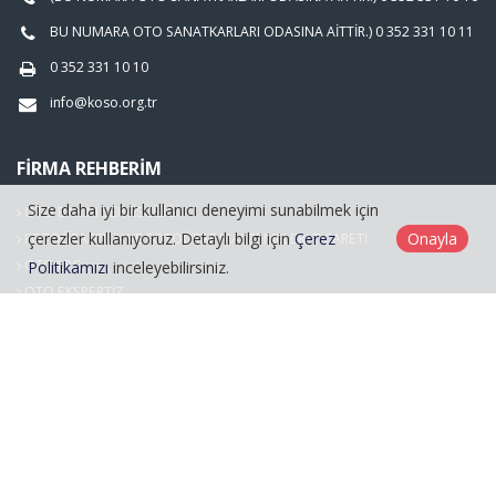
BU NUMARA OTO SANATKARLARI ODASINA AİTTİR.) 0 352 331 10 11
0 352 331 10 10
info@koso.org.tr
FIRMA REHBERIM
Size daha iyi bir kullanıcı deneyimi sunabilmek için
OTO BAKIM SERVİSCİLİĞİ
çerezler kullanıyoruz. Detaylı bilgi için
Çerez
Onayla
FOTOĞRAFÇILIK VE FOTOĞRAF MALZEMELERİ TİCARETİ
OTO LPG
Politikamızı
inceleyebilirsiniz.
OTO EKSPERTİZ
Hasarlı Araçlar
Kayseri Oto Sanatkarlar Odası © 2026