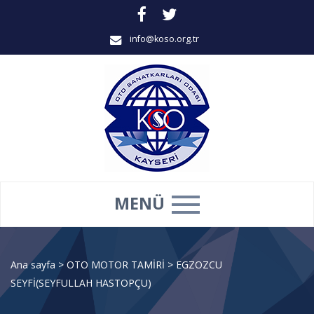
info@koso.org.tr
MENÜ
Ana sayfa
>
OTO MOTOR TAMİRİ
>
EGZOZCU
SEYFİ(SEYFULLAH HASTOPÇU)