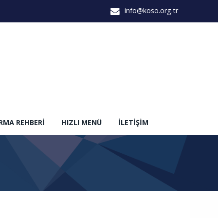
info@koso.org.tr
IRMA REHBERI
HIZLI MENÜ
İLETIŞIM