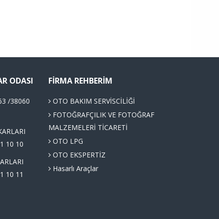
AR ODASI
FIRMA REHBERIM
63 /38060
OTO BAKIM SERVİSCİLİĞİ
FOTOĞRAFÇILIK VE FOTOĞRAF
MALZEMELERİ TİCARETİ
KARLARI
OTO LPG
1 10 10
OTO EKSPERTİZ
ARLARI
Hasarlı Araçlar
1 10 11