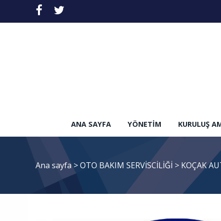
ANA SAYFA
YÖNETIM
KURULUŞ A
Ana sayfa
>
OTO BAKIM SERVİSCİLİĞİ
>
KOÇAK AU