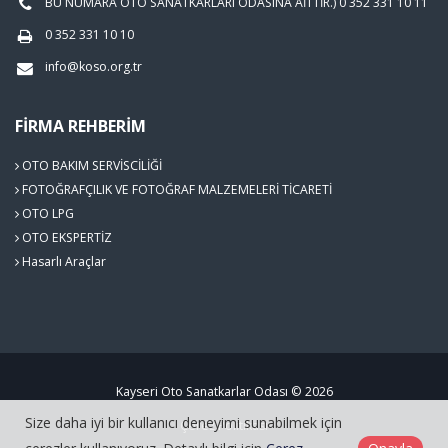
BU NUMARA OTO SANATKARLARI ODASINA AİTTİR.) 0 352 331 10 11
0 352 331 10 10
info@koso.org.tr
FIRMA REHBERIM
OTO BAKIM SERVİSCİLİĞİ
FOTOĞRAFÇILIK VE FOTOĞRAF MALZEMELERİ TİCARETİ
OTO LPG
OTO EKSPERTİZ
Hasarlı Araçlar
Kayseri Oto Sanatkarlar Odası © 2026
Size daha iyi bir kullanıcı deneyimi sunabilmek için
Çerez Politikası