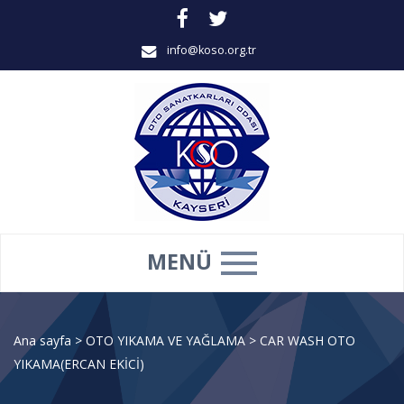
info@koso.org.tr
MENÜ
Ana sayfa
>
OTO YIKAMA VE YAĞLAMA
>
CAR WASH OTO
YIKAMA(ERCAN EKİCİ)