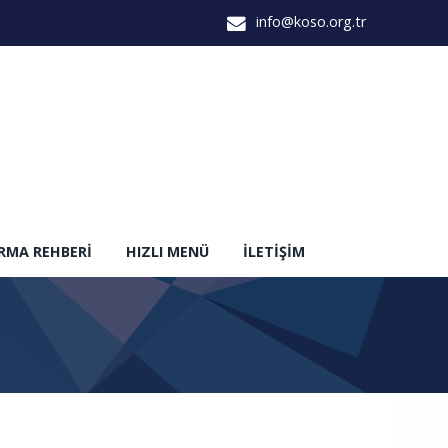
info@koso.org.tr
IRMA REHBERI
HIZLI MENÜ
İLETIŞIM