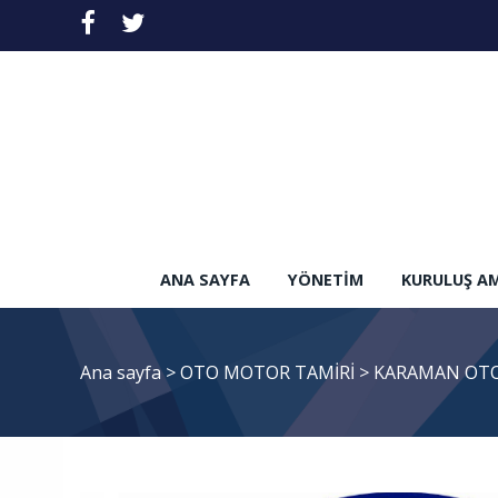
ANA SAYFA
YÖNETIM
KURULUŞ A
Ana sayfa
>
OTO MOTOR TAMİRİ
>
KARAMAN OTO