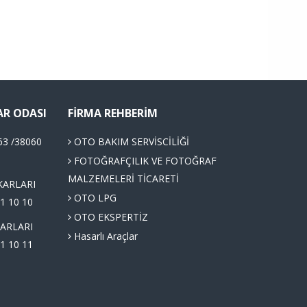
AR ODASI
FIRMA REHBERIM
63 /38060
OTO BAKIM SERVİSCİLİĞİ
FOTOĞRAFÇILIK VE FOTOĞRAF
MALZEMELERİ TİCARETİ
KARLARI
OTO LPG
1 10 10
OTO EKSPERTİZ
ARLARI
Hasarlı Araçlar
1 10 11