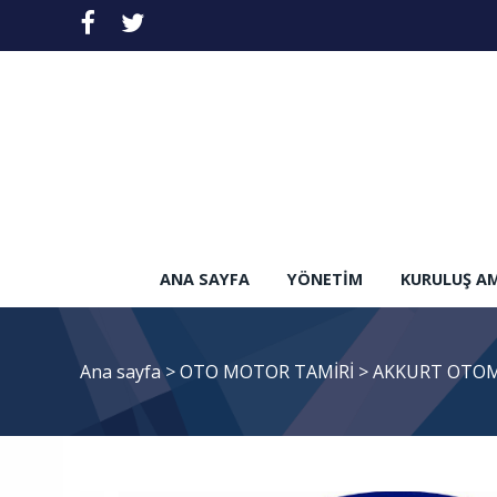
ANA SAYFA
YÖNETIM
KURULUŞ A
Ana sayfa
>
OTO MOTOR TAMİRİ
>
AKKURT OTOM