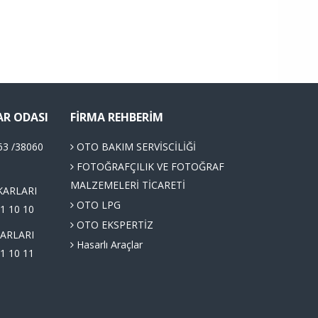
AR ODASI
FIRMA REHBERIM
63 /38060
OTO BAKIM SERVİSCİLİĞİ
FOTOĞRAFÇILIK VE FOTOĞRAF
MALZEMELERİ TİCARETİ
KARLARI
OTO LPG
1 10 10
OTO EKSPERTİZ
ARLARI
Hasarlı Araçlar
1 10 11