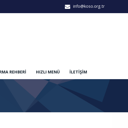
info@koso.org.tr
IRMA REHBERI
HIZLI MENÜ
İLETIŞIM