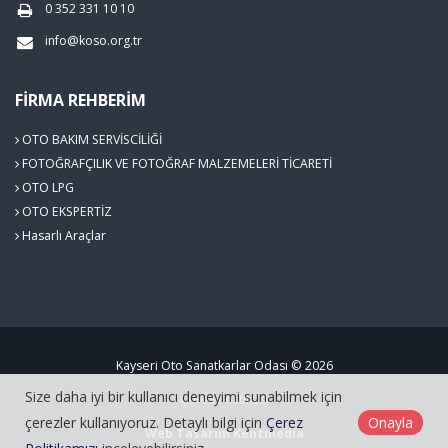
0 352 331 10 10
info@koso.org.tr
FIRMA REHBERIM
OTO BAKIM SERVİSCİLİĞİ
FOTOĞRAFÇILIK VE FOTOĞRAF MALZEMELERİ TİCARETİ
OTO LPG
OTO EKSPERTİZ
Hasarlı Araçlar
Kayseri Oto Sanatkarlar Odası © 2026
Size daha iyi bir kullanıcı deneyimi sunabilmek için
Çerez Politikası
çerezler kullanıyoruz. Detaylı bilgi için
Çerez
Onayla
Web Tasarım
Kentmedia