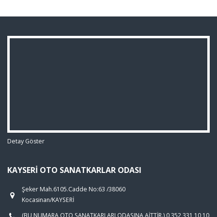
Detay Göster
KAYSERI OTO SANATKARLAR ODASI
Şeker Mah.6105.Cadde No:63 /38060
Kocasinan/KAYSERİ
(BU NUMARA OTO SANATKARLARI ODASINA AİTTİR.) 0 352 331 10 10