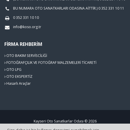
BU NUMARA OTO SANATKARLARI ODASINA AİTTİR.) 0 352 331 10 11
0 352 331 10 10
info@koso.org.tr
FIRMA REHBERIM
OTO BAKIM SERVİSCİLİĞİ
FOTOĞRAFÇILIK VE FOTOĞRAF MALZEMELERİ TİCARETİ
OTO LPG
OTO EKSPERTİZ
Hasarlı Araçlar
Kayseri Oto Sanatkarlar Odası © 2026