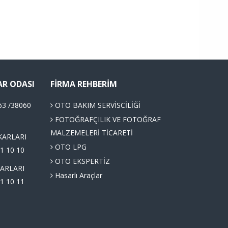
AR ODASI
FIRMA REHBERIM
63 /38060
OTO BAKIM SERVİSCİLİĞİ
FOTOĞRAFÇILIK VE FOTOĞRAF
MALZEMELERİ TİCARETİ
KARLARI
OTO LPG
1 10 10
OTO EKSPERTİZ
ARLARI
Hasarlı Araçlar
1 10 11