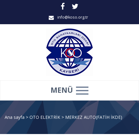
info@koso.org.tr
MENÜ
Ana sayfa
>
OTO ELEKTRİK
>
MERKEZ AUTO(FATİH İKDE)