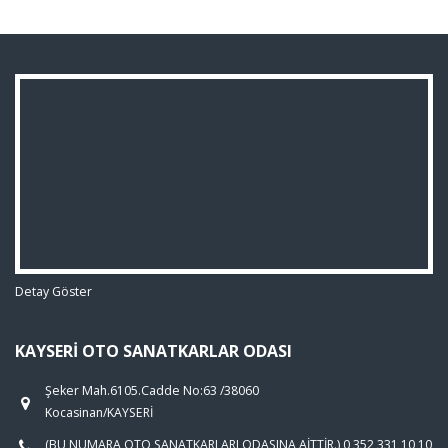
Detay Göster
KAYSERI OTO SANATKARLAR ODASI
Şeker Mah.6105.Cadde No:63 /38060
Kocasinan/KAYSERİ
(BU NUMARA OTO SANATKARLARI ODASINA AİTTİR.) 0 352 331 10 10