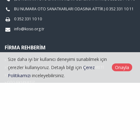
BU NUMARA OTO SANATKARLARI ODASINA AİTTİR.) 0 352 331 10 11
0 352 331 10 10
info@koso.org.tr
FIRMA REHBERIM
Size daha iyi bir kullanıcı deneyimi sunabilmek için
OTO BAKIM SERVİSCİLİĞİ
çerezler kullanıyoruz. Detaylı bilgi için
Çerez
Onayla
FOTOĞRAFÇILIK VE FOTOĞRAF MALZEMELERİ TİCARETİ
OTO LPG
Politikamızı
inceleyebilirsiniz.
OTO EKSPERTİZ
Hasarlı Araçlar
Kayseri Oto Sanatkarlar Odası © 2026