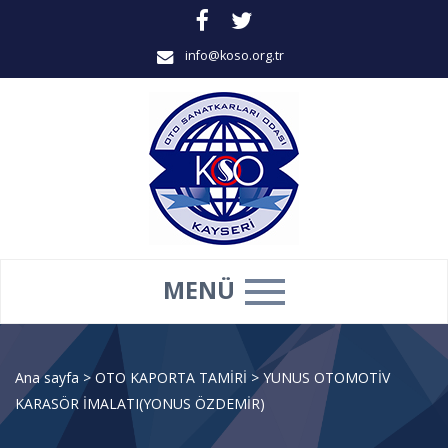
info@koso.org.tr
MENÜ
Ana sayfa
>
OTO KAPORTA TAMİRİ
>
YUNUS OTOMOTİV
KARASÖR İMALATI(YONUS ÖZDEMİR)