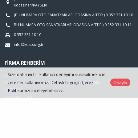
Kocasinan/KAYSERİ
(BU NUMARA OTO SANATKARLARI ODASINA AİTTİR.) 0 352 331 10 10
BU NUMARA OTO SANATKARLARI ODASINA AİTTİR.) 0 352 331 10 11
0 352 331 10 10
info@koso.org.tr
FIRMA REHBERIM
Size daha iyi bir kullanıcı deneyimi sunabilmek için
OTO BAKIM SERVİSCİLİĞİ
çerezler kullanıyoruz. Detaylı bilgi için
Çerez
Onayla
FOTOĞRAFÇILIK VE FOTOĞRAF MALZEMELERİ TİCARETİ
OTO LPG
Politikamızı
inceleyebilirsiniz.
OTO EKSPERTİZ
Hasarlı Araçlar