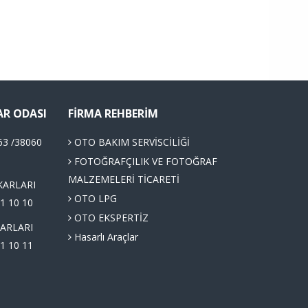
AR ODASI
FIRMA REHBERIM
63 /38060
OTO BAKIM SERVİSCİLİĞİ
FOTOĞRAFÇILIK VE FOTOĞRAF
MALZEMELERİ TİCARETİ
KARLARI
OTO LPG
1 10 10
OTO EKSPERTİZ
ARLARI
Hasarlı Araçlar
1 10 11