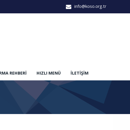
info@koso.org.tr
IRMA REHBERI
HIZLI MENÜ
İLETIŞIM