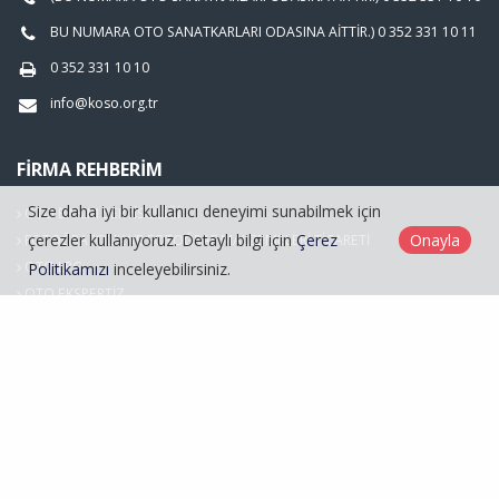
BU NUMARA OTO SANATKARLARI ODASINA AİTTİR.) 0 352 331 10 11
0 352 331 10 10
info@koso.org.tr
FIRMA REHBERIM
Size daha iyi bir kullanıcı deneyimi sunabilmek için
OTO BAKIM SERVİSCİLİĞİ
çerezler kullanıyoruz. Detaylı bilgi için
Çerez
Onayla
FOTOĞRAFÇILIK VE FOTOĞRAF MALZEMELERİ TİCARETİ
OTO LPG
Politikamızı
inceleyebilirsiniz.
OTO EKSPERTİZ
Hasarlı Araçlar
Kayseri Oto Sanatkarlar Odası © 2026