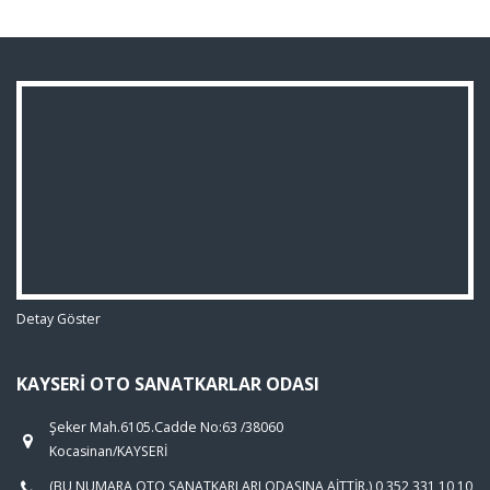
Detay Göster
KAYSERI OTO SANATKARLAR ODASI
Şeker Mah.6105.Cadde No:63 /38060
Kocasinan/KAYSERİ
(BU NUMARA OTO SANATKARLARI ODASINA AİTTİR.) 0 352 331 10 10