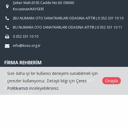
Şeker Mah.6105.Cadde No:63 /38060
Kocasinan/KAYSERİ
(BU NUMARA OTO SANATKARLARI ODASINA AİTTİR.) 0 352 331 10 10
BU NUMARA OTO SANATKARLARI ODASINA AİTTİR.) 0 352 331 10 11
0 352 331 10 10
info@koso.org.tr
FIRMA REHBERIM
Size daha iyi bir kullanıcı deneyimi sunabilmek için
OTO BAKIM SERVİSCİLİĞİ
çerezler kullanıyoruz. Detaylı bilgi için
Çerez
Onayla
FOTOĞRAFÇILIK VE FOTOĞRAF MALZEMELERİ TİCARETİ
OTO LPG
Politikamızı
inceleyebilirsiniz.
OTO EKSPERTİZ
Hasarlı Araçlar