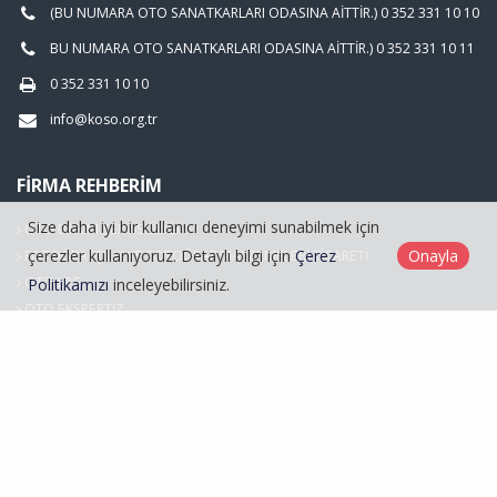
(BU NUMARA OTO SANATKARLARI ODASINA AİTTİR.) 0 352 331 10 10
BU NUMARA OTO SANATKARLARI ODASINA AİTTİR.) 0 352 331 10 11
0 352 331 10 10
info@koso.org.tr
FIRMA REHBERIM
Size daha iyi bir kullanıcı deneyimi sunabilmek için
OTO BAKIM SERVİSCİLİĞİ
çerezler kullanıyoruz. Detaylı bilgi için
Çerez
Onayla
FOTOĞRAFÇILIK VE FOTOĞRAF MALZEMELERİ TİCARETİ
OTO LPG
Politikamızı
inceleyebilirsiniz.
OTO EKSPERTİZ
Hasarlı Araçlar
Kayseri Oto Sanatkarlar Odası © 2026