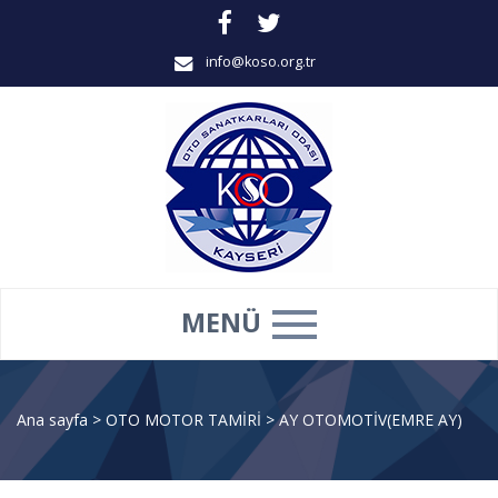
info@koso.org.tr
MENÜ
Ana sayfa
>
OTO MOTOR TAMİRİ
>
AY OTOMOTİV(EMRE AY)