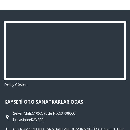
Detay Göster
KAYSERI OTO SANATKARLAR ODASI
Şeker Mah.6105.Cadde No:63 /38060
Kocasinan/KAYSERİ
(BU NUMARA OTO SANATKARLARI ODASINA AİTTİR.) 0 352 331 10 10