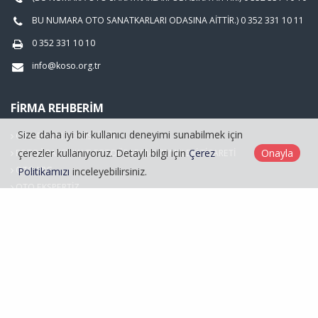
BU NUMARA OTO SANATKARLARI ODASINA AİTTİR.) 0 352 331 10 11
0 352 331 10 10
info@koso.org.tr
FIRMA REHBERIM
Size daha iyi bir kullanıcı deneyimi sunabilmek için
OTO BAKIM SERVİSCİLİĞİ
çerezler kullanıyoruz. Detaylı bilgi için
Çerez
Onayla
FOTOĞRAFÇILIK VE FOTOĞRAF MALZEMELERİ TİCARETİ
OTO LPG
Politikamızı
inceleyebilirsiniz.
OTO EKSPERTİZ
Hasarlı Araçlar
Kayseri Oto Sanatkarlar Odası © 2026