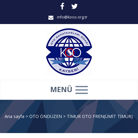
info@koso.org.tr
MENÜ
Ana sayfa
>
OTO ÖNDÜZEN
>
TİMUR OTO FREN(ÜMİT TİMÜR)