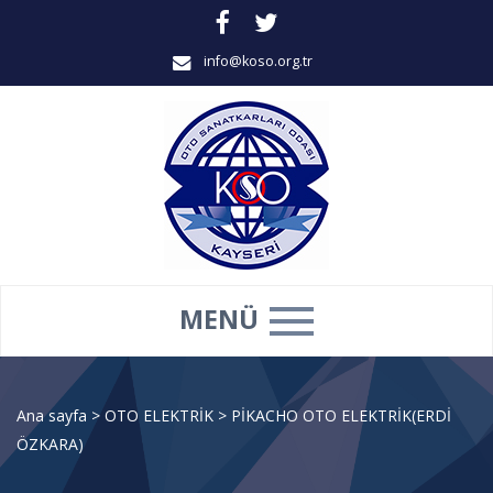
info@koso.org.tr
MENÜ
Ana sayfa
>
OTO ELEKTRİK
>
PİKACHO OTO ELEKTRİK(ERDİ
ÖZKARA)