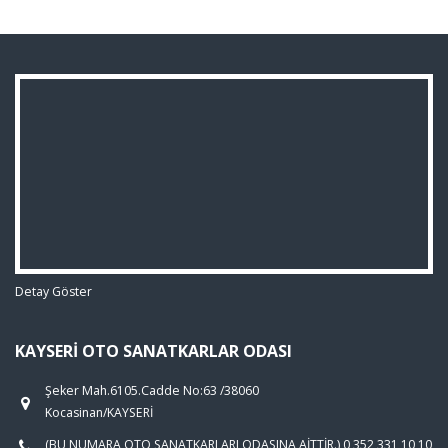
Detay Göster
KAYSERI OTO SANATKARLAR ODASI
Şeker Mah.6105.Cadde No:63 /38060
Kocasinan/KAYSERİ
(BU NUMARA OTO SANATKARLARI ODASINA AİTTİR.) 0 352 331 10 10