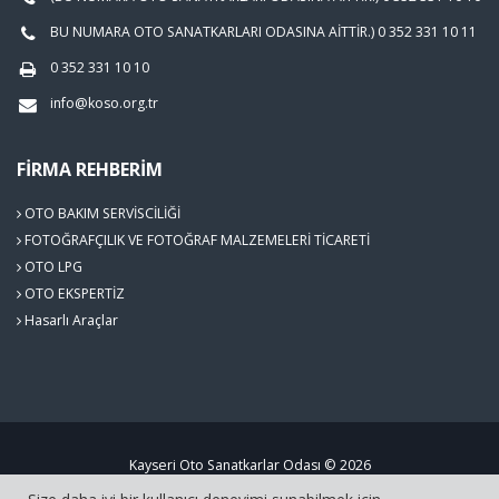
BU NUMARA OTO SANATKARLARI ODASINA AİTTİR.) 0 352 331 10 11
0 352 331 10 10
info@koso.org.tr
FIRMA REHBERIM
OTO BAKIM SERVİSCİLİĞİ
FOTOĞRAFÇILIK VE FOTOĞRAF MALZEMELERİ TİCARETİ
OTO LPG
OTO EKSPERTİZ
Hasarlı Araçlar
Kayseri Oto Sanatkarlar Odası © 2026