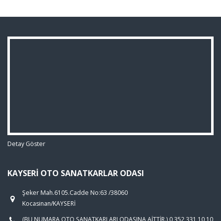
Detay Göster
KAYSERI OTO SANATKARLAR ODASI
Şeker Mah.6105.Cadde No:63 /38060
Kocasinan/KAYSERİ
(BU NUMARA OTO SANATKARLARI ODASINA AİTTİR.) 0 352 331 10 10