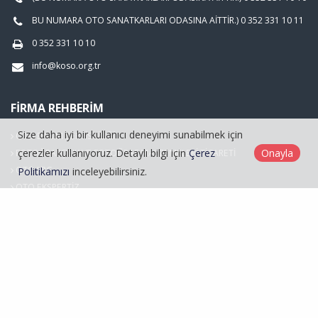
BU NUMARA OTO SANATKARLARI ODASINA AİTTİR.) 0 352 331 10 11
0 352 331 10 10
info@koso.org.tr
FIRMA REHBERIM
Size daha iyi bir kullanıcı deneyimi sunabilmek için
OTO BAKIM SERVİSCİLİĞİ
çerezler kullanıyoruz. Detaylı bilgi için
Çerez
Onayla
FOTOĞRAFÇILIK VE FOTOĞRAF MALZEMELERİ TİCARETİ
OTO LPG
Politikamızı
inceleyebilirsiniz.
OTO EKSPERTİZ
Hasarlı Araçlar
Kayseri Oto Sanatkarlar Odası © 2026