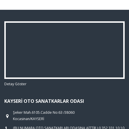
Detay Göster
KAYSERI OTO SANATKARLAR ODASI
Şeker Mah.6105.Cadde No:63 /38060
Kocasinan/KAYSERİ
(BU NUMARA OTO SANATKARLARI ODASINA AİTTİR.) 0 352 331 10 10