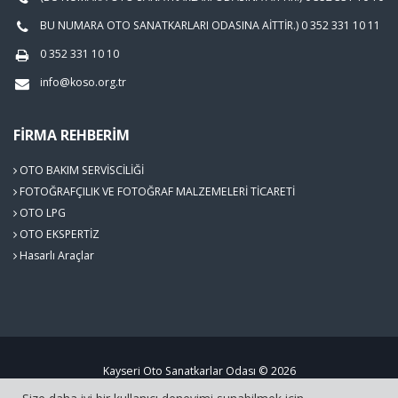
BU NUMARA OTO SANATKARLARI ODASINA AİTTİR.) 0 352 331 10 11
0 352 331 10 10
info@koso.org.tr
FIRMA REHBERIM
OTO BAKIM SERVİSCİLİĞİ
FOTOĞRAFÇILIK VE FOTOĞRAF MALZEMELERİ TİCARETİ
OTO LPG
OTO EKSPERTİZ
Hasarlı Araçlar
Kayseri Oto Sanatkarlar Odası © 2026