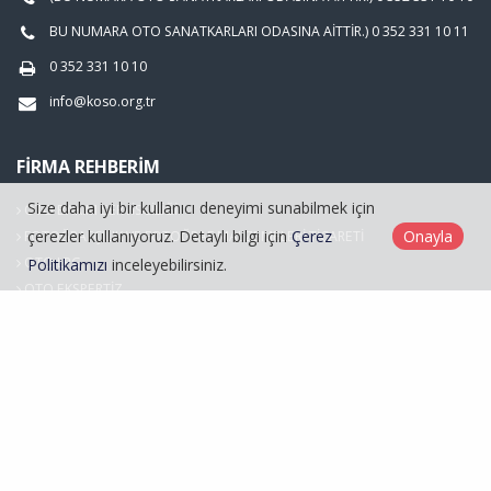
BU NUMARA OTO SANATKARLARI ODASINA AİTTİR.) 0 352 331 10 11
0 352 331 10 10
info@koso.org.tr
FIRMA REHBERIM
Size daha iyi bir kullanıcı deneyimi sunabilmek için
OTO BAKIM SERVİSCİLİĞİ
çerezler kullanıyoruz. Detaylı bilgi için
Çerez
Onayla
FOTOĞRAFÇILIK VE FOTOĞRAF MALZEMELERİ TİCARETİ
OTO LPG
Politikamızı
inceleyebilirsiniz.
OTO EKSPERTİZ
Hasarlı Araçlar
Kayseri Oto Sanatkarlar Odası © 2026