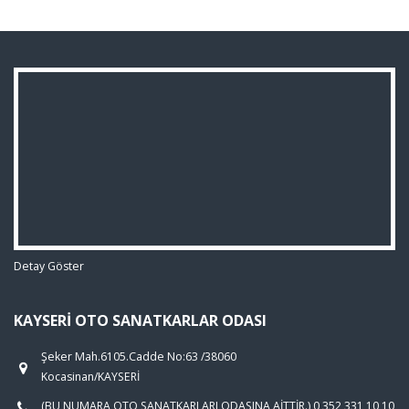
Detay Göster
KAYSERI OTO SANATKARLAR ODASI
Şeker Mah.6105.Cadde No:63 /38060
Kocasinan/KAYSERİ
(BU NUMARA OTO SANATKARLARI ODASINA AİTTİR.) 0 352 331 10 10