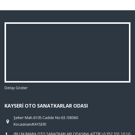
Detay Göster
KAYSERI OTO SANATKARLAR ODASI
Şeker Mah.6105.Cadde No:63 /38060
Kocasinan/KAYSERİ
(BU NUMARA OTO SANATKARLARI ODASINA AİTTİR.) 0 352 331 10 10