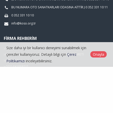
BU NUMARA OTO SANATKARLARI ODASINA AİTTİR.) 0 352 331 10 11
0 352 331 10 10
info@koso.org.tr
FIRMA REHBERIM
Size daha iyi bir kullanıcı deneyimi sunabilmek için
OTO BAKIM SERVİSCİLİĞİ
çerezler kullanıyoruz. Detaylı bilgi için
Çerez
Onayla
FOTOĞRAFÇILIK VE FOTOĞRAF MALZEMELERİ TİCARETİ
OTO LPG
Politikamızı
inceleyebilirsiniz.
OTO EKSPERTİZ
Hasarlı Araçlar
Kayseri Oto Sanatkarlar Odası © 2026