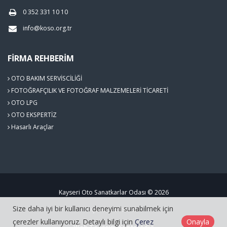
0 352 331 10 10
info@koso.org.tr
FIRMA REHBERIM
OTO BAKIM SERVİSCİLİĞİ
FOTOĞRAFÇILIK VE FOTOĞRAF MALZEMELERİ TİCARETİ
OTO LPG
OTO EKSPERTİZ
Hasarlı Araçlar
Kayseri Oto Sanatkarlar Odası © 2026
Size daha iyi bir kullanıcı deneyimi sunabilmek için
Çerez Politikası
çerezler kullanıyoruz. Detaylı bilgi için
Çerez
Onayla