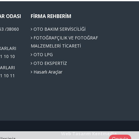
AR ODASI
FIRMA REHBERIM
63 /38060
OTO BAKIM SERVİSCİLİĞİ
FOTOĞRAFÇILIK VE FOTOĞRAF
MALZEMELERİ TİCARETİ
KARLARI
OTO LPG
1 10 10
OTO EKSPERTİZ
ARLARI
Hasarlı Araçlar
1 10 11
Web Tasarım
Kentmedia