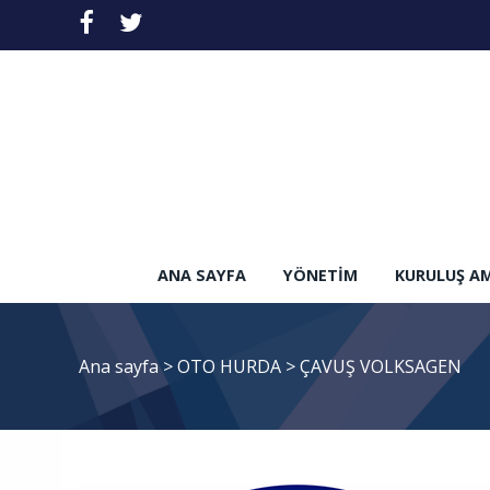
ANA SAYFA
YÖNETIM
KURULUŞ A
Ana sayfa
>
OTO HURDA
>
ÇAVUŞ VOLKSAGEN