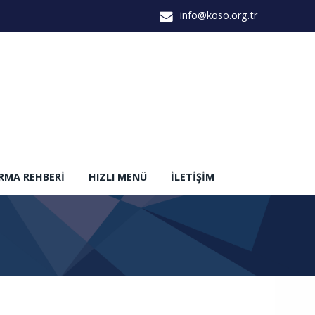
info@koso.org.tr
IRMA REHBERI
HIZLI MENÜ
İLETIŞIM