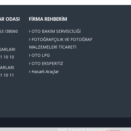
AR ODASI
FIRMA REHBERIM
63 /38060
OTO BAKIM SERVİSCİLİĞİ
FOTOĞRAFÇILIK VE FOTOĞRAF
MALZEMELERİ TİCARETİ
KARLARI
OTO LPG
1 10 10
OTO EKSPERTİZ
ARLARI
Hasarlı Araçlar
1 10 11
Web Tasarım
Kentmedia