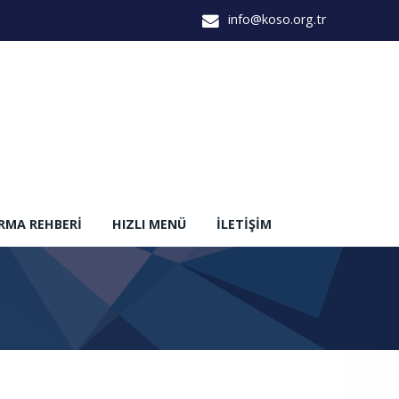
info@koso.org.tr
IRMA REHBERI
HIZLI MENÜ
İLETIŞIM