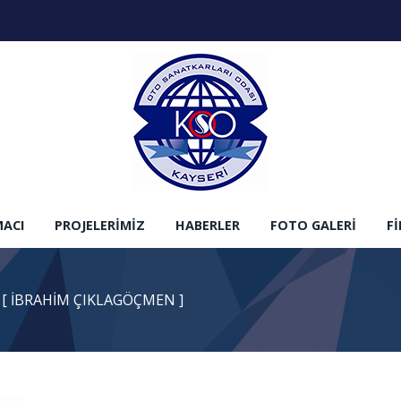
MACI
PROJELERIMIZ
HABERLER
FOTO GALERI
F
 [ İBRAHİM ÇIKLAGÖÇMEN ]