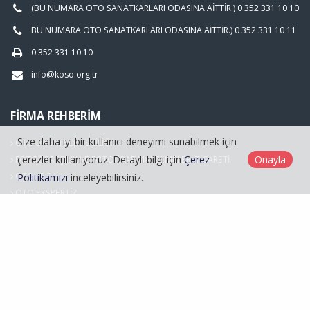
(BU NUMARA OTO SANATKARLARI ODASINA AİTTİR.) 0 352 331 10 10
BU NUMARA OTO SANATKARLARI ODASINA AİTTİR.) 0 352 331 10 11
0 352 331 10 10
info@koso.org.tr
FIRMA REHBERIM
Size daha iyi bir kullanıcı deneyimi sunabilmek için
OTO BAKIM SERVİSCİLİĞİ
çerezler kullanıyoruz. Detaylı bilgi için
Çerez
Onayla
FOTOĞRAFÇILIK VE FOTOĞRAF MALZEMELERİ TİCARETİ
OTO LPG
Politikamızı
inceleyebilirsiniz.
OTO EKSPERTİZ
Hasarlı Araçlar
Kayseri Oto Sanatkarlar Odası © 2026