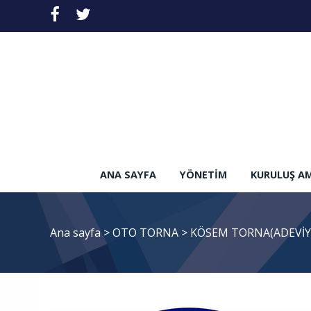
ANA SAYFA
YÖNETIM
KURULUŞ A
Ana sayfa
>
OTO TORNA
>
KÖSEM TORNA(ADEVİY