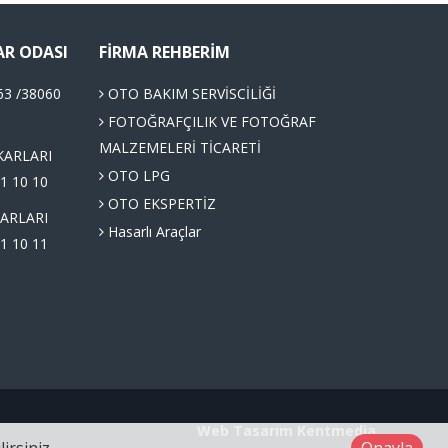
AR ODASI
FIRMA REHBERIM
63 /38060
OTO BAKIM SERVİSCİLİĞİ
FOTOĞRAFÇILIK VE FOTOĞRAF
MALZEMELERİ TİCARETİ
KARLARI
OTO LPG
1 10 10
OTO EKSPERTİZ
ARLARI
Hasarlı Araçlar
1 10 11
Web Tasarım
Kentmedia