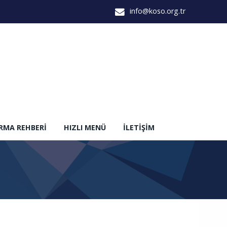
info@koso.org.tr
IRMA REHBERI
HIZLI MENÜ
İLETIŞIM