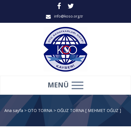
info@koso.org.tr
MENÜ
Ana sayfa
>
OTO TORNA
>
OĞUZ TORNA [ MEHMET OĞUZ ]