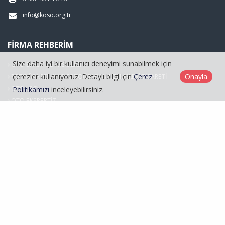
info@koso.org.tr
FIRMA REHBERIM
Size daha iyi bir kullanıcı deneyimi sunabilmek için
OTO BAKIM SERVİSCİLİĞİ
çerezler kullanıyoruz. Detaylı bilgi için
Çerez
Onayla
FOTOĞRAFÇILIK VE FOTOĞRAF MALZEMELERİ TİCARETİ
OTO LPG
Politikamızı
inceleyebilirsiniz.
OTO EKSPERTİZ
Hasarlı Araçlar
Kayseri Oto Sanatkarlar Odası © 2026
Çerez Politikası
Web Tasarım
Kentmedia