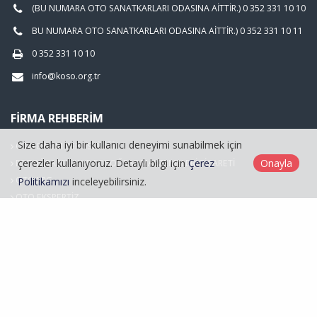
(BU NUMARA OTO SANATKARLARI ODASINA AİTTİR.) 0 352 331 10 10
BU NUMARA OTO SANATKARLARI ODASINA AİTTİR.) 0 352 331 10 11
0 352 331 10 10
info@koso.org.tr
FIRMA REHBERIM
Size daha iyi bir kullanıcı deneyimi sunabilmek için
OTO BAKIM SERVİSCİLİĞİ
çerezler kullanıyoruz. Detaylı bilgi için
Çerez
Onayla
FOTOĞRAFÇILIK VE FOTOĞRAF MALZEMELERİ TİCARETİ
OTO LPG
Politikamızı
inceleyebilirsiniz.
OTO EKSPERTİZ
Hasarlı Araçlar
Kayseri Oto Sanatkarlar Odası © 2026