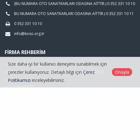
(BU NUMARA OTO SANATKARLARI ODASINA AİTTİR.) 0 352 331 10 10
BU NUMARA OTO SANATKARLARI ODASINA AİTTİR.) 0 352 331 10 11
0 352 331 10 10
info@koso.org.tr
FIRMA REHBERIM
Size daha iyi bir kullanıcı deneyimi sunabilmek için
OTO BAKIM SERVİSCİLİĞİ
çerezler kullanıyoruz. Detaylı bilgi için
Çerez
Onayla
FOTOĞRAFÇILIK VE FOTOĞRAF MALZEMELERİ TİCARETİ
OTO LPG
Politikamızı
inceleyebilirsiniz.
OTO EKSPERTİZ
Hasarlı Araçlar
Kayseri Oto Sanatkarlar Odası © 2026