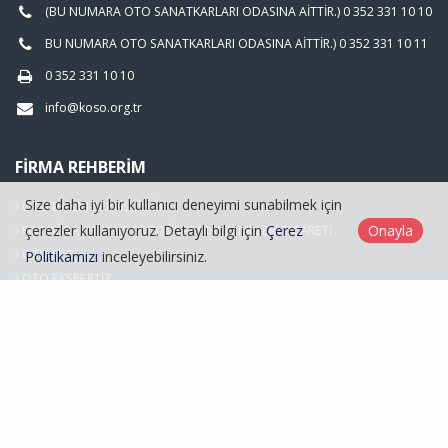
(BU NUMARA OTO SANATKARLARI ODASINA AİTTİR.) 0 352 331 10 10
BU NUMARA OTO SANATKARLARI ODASINA AİTTİR.) 0 352 331 10 11
0 352 331 10 10
info@koso.org.tr
FIRMA REHBERIM
Size daha iyi bir kullanıcı deneyimi sunabilmek için
OTO BAKIM SERVİSCİLİĞİ
çerezler kullanıyoruz. Detaylı bilgi için
Çerez
Onayla
FOTOĞRAFÇILIK VE FOTOĞRAF MALZEMELERİ TİCARETİ
OTO LPG
Politikamızı
inceleyebilirsiniz.
OTO EKSPERTİZ
Hasarlı Araçlar
Kayseri Oto Sanatkarlar Odası © 2026