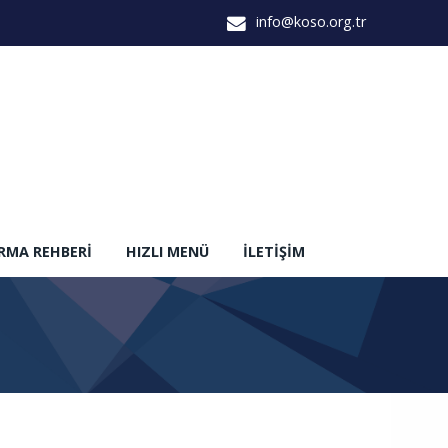
info@koso.org.tr
IRMA REHBERI
HIZLI MENÜ
İLETIŞIM