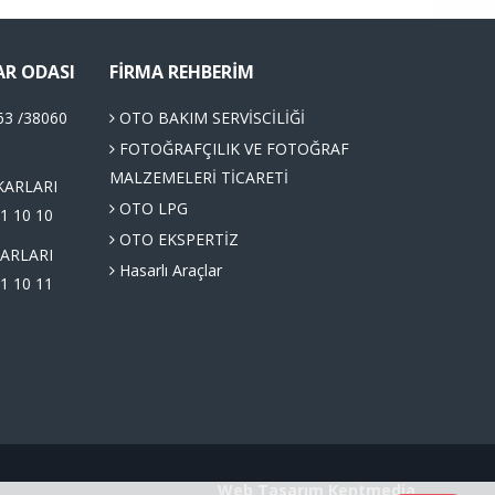
AR ODASI
FIRMA REHBERIM
63 /38060
OTO BAKIM SERVİSCİLİĞİ
FOTOĞRAFÇILIK VE FOTOĞRAF
MALZEMELERİ TİCARETİ
KARLARI
OTO LPG
1 10 10
OTO EKSPERTİZ
ARLARI
Hasarlı Araçlar
1 10 11
Web Tasarım
Kentmedia