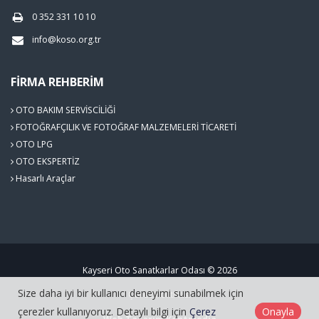
0 352 331 10 10
info@koso.org.tr
FIRMA REHBERIM
OTO BAKIM SERVİSCİLİĞİ
FOTOĞRAFÇILIK VE FOTOĞRAF MALZEMELERİ TİCARETİ
OTO LPG
OTO EKSPERTİZ
Hasarlı Araçlar
Kayseri Oto Sanatkarlar Odası © 2026
Size daha iyi bir kullanıcı deneyimi sunabilmek için
Çerez Politikası
çerezler kullanıyoruz. Detaylı bilgi için
Çerez
Onayla