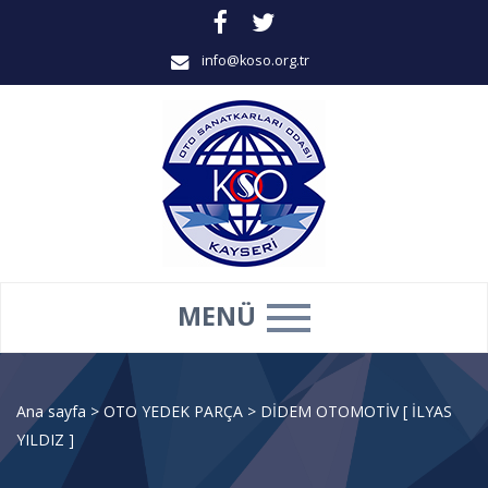
info@koso.org.tr
MENÜ
Ana sayfa
>
OTO YEDEK PARÇA
>
DİDEM OTOMOTİV [ İLYAS
YILDIZ ]