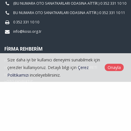
(BU NUMARA OTO SANATKARLARI ODASINA AİTTİR.) 0 352 331 10 10
BU NUMARA OTO SANATKARLARI ODASINA AİTTİR.) 0 352 331 10 11
0 352 331 10 10
info@koso.org.tr
FIRMA REHBERIM
Size daha iyi bir kullanıcı deneyimi sunabilmek için
OTO BAKIM SERVİSCİLİĞİ
çerezler kullanıyoruz. Detaylı bilgi için
Çerez
Onayla
FOTOĞRAFÇILIK VE FOTOĞRAF MALZEMELERİ TİCARETİ
OTO LPG
Politikamızı
inceleyebilirsiniz.
OTO EKSPERTİZ
Hasarlı Araçlar
Kayseri Oto Sanatkarlar Odası © 2026