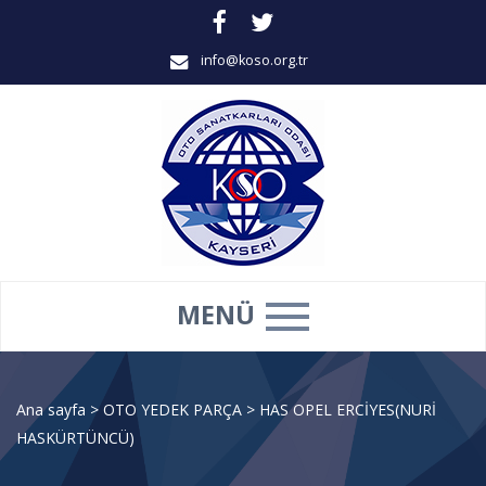
info@koso.org.tr
MENÜ
Ana sayfa
>
OTO YEDEK PARÇA
>
HAS OPEL ERCİYES(NURİ
HASKÜRTÜNCÜ)