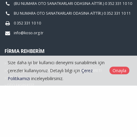
(BU NUMARA OTO SANATKARLARI ODASINA AİTTİR.) 0 352 331 10 10
BU NUMARA OTO SANATKARLARI ODASINA AİTTİR.) 0 352 331 10 11
0 352 331 10 10
info@koso.org.tr
FIRMA REHBERIM
Size daha iyi bir kullanıcı deneyimi sunabilmek için
OTO BAKIM SERVİSCİLİĞİ
çerezler kullanıyoruz. Detaylı bilgi için
Çerez
Onayla
FOTOĞRAFÇILIK VE FOTOĞRAF MALZEMELERİ TİCARETİ
OTO LPG
Politikamızı
inceleyebilirsiniz.
OTO EKSPERTİZ
Hasarlı Araçlar
Kayseri Oto Sanatkarlar Odası © 2026