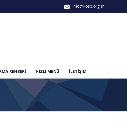
info@koso.org.tr
IRMA REHBERI
HIZLI MENÜ
İLETIŞIM