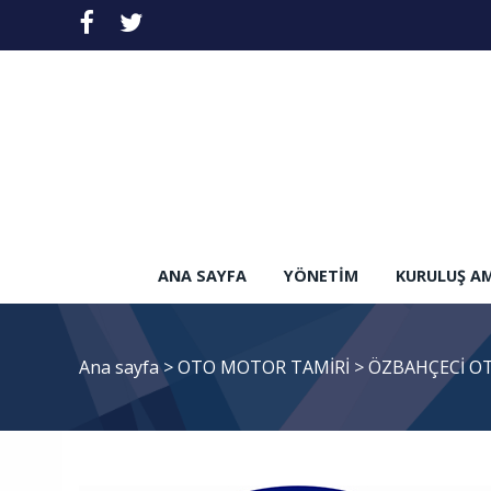
ANA SAYFA
YÖNETIM
KURULUŞ A
Ana sayfa
>
OTO MOTOR TAMİRİ
>
ÖZBAHÇECİ OT