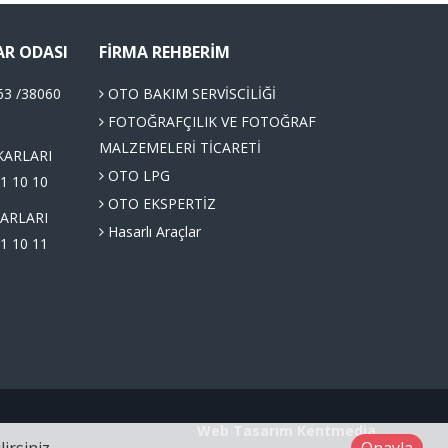
AR ODASI
FIRMA REHBERIM
63 /38060
OTO BAKIM SERVİSCİLİĞİ
FOTOĞRAFÇILIK VE FOTOĞRAF
MALZEMELERİ TİCARETİ
KARLARI
OTO LPG
1 10 10
OTO EKSPERTİZ
ARLARI
Hasarlı Araçlar
1 10 11
Web Tasarım
Kentmedia