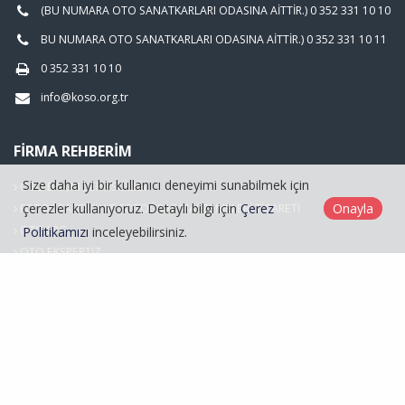
(BU NUMARA OTO SANATKARLARI ODASINA AİTTİR.) 0 352 331 10 10
BU NUMARA OTO SANATKARLARI ODASINA AİTTİR.) 0 352 331 10 11
0 352 331 10 10
info@koso.org.tr
FIRMA REHBERIM
Size daha iyi bir kullanıcı deneyimi sunabilmek için
OTO BAKIM SERVİSCİLİĞİ
çerezler kullanıyoruz. Detaylı bilgi için
Çerez
Onayla
FOTOĞRAFÇILIK VE FOTOĞRAF MALZEMELERİ TİCARETİ
OTO LPG
Politikamızı
inceleyebilirsiniz.
OTO EKSPERTİZ
Hasarlı Araçlar
Kayseri Oto Sanatkarlar Odası © 2026