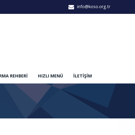
info@koso.org.tr
IRMA REHBERI
HIZLI MENÜ
İLETIŞIM