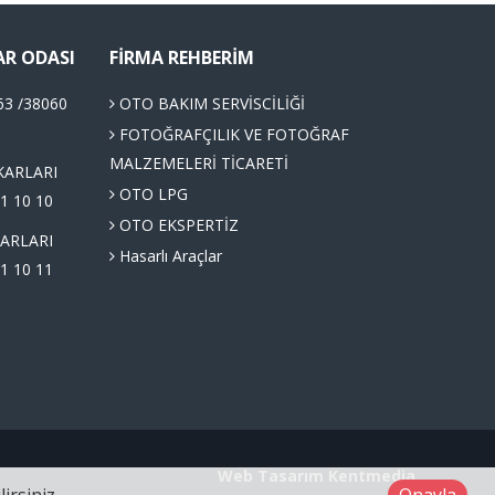
AR ODASI
FIRMA REHBERIM
63 /38060
OTO BAKIM SERVİSCİLİĞİ
FOTOĞRAFÇILIK VE FOTOĞRAF
MALZEMELERİ TİCARETİ
KARLARI
OTO LPG
1 10 10
OTO EKSPERTİZ
ARLARI
Hasarlı Araçlar
1 10 11
Web Tasarım
Kentmedia