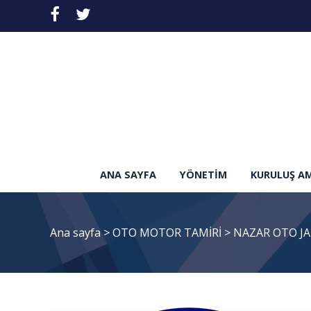
ANA SAYFA
YÖNETIM
KURULUŞ A
Ana sayfa
>
OTO MOTOR TAMİRİ
>
NAZAR OTO J