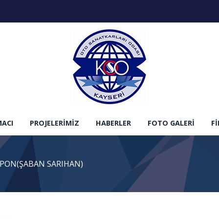
MACI
PROJELERIMIZ
HABERLER
FOTO GALERI
F
APON(ŞABAN SARIHAN)