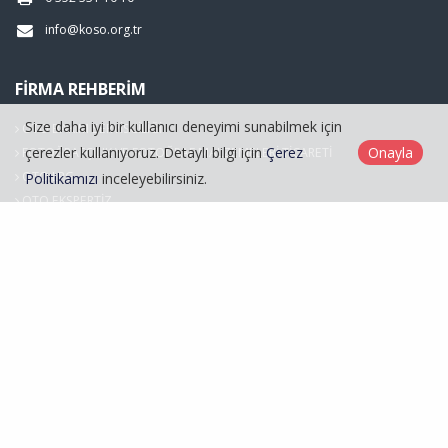
info@koso.org.tr
FIRMA REHBERIM
Size daha iyi bir kullanıcı deneyimi sunabilmek için
OTO BAKIM SERVİSCİLİĞİ
çerezler kullanıyoruz. Detaylı bilgi için
Çerez
Onayla
FOTOĞRAFÇILIK VE FOTOĞRAF MALZEMELERİ TİCARETİ
OTO LPG
Politikamızı
inceleyebilirsiniz.
OTO EKSPERTİZ
Hasarlı Araçlar
Kayseri Oto Sanatkarlar Odası © 2026
Çerez Politikası
Web Tasarım
Kentmedia