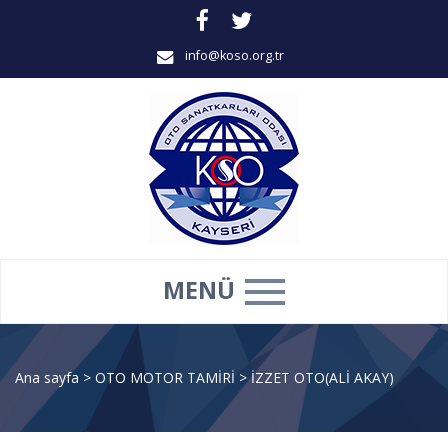
info@koso.org.tr
MENÜ
Ana sayfa
>
OTO MOTOR TAMİRİ
>
İZZET OTO(ALİ AKAY)